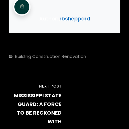
Author:
rbsheppard
Categories
Building
Construction
Renovation
Post
NEXT
NEXT POST
navigation
MISSISSIPPI STATE
POST
GUARD: A FORCE
TO BE RECKONED
WITH