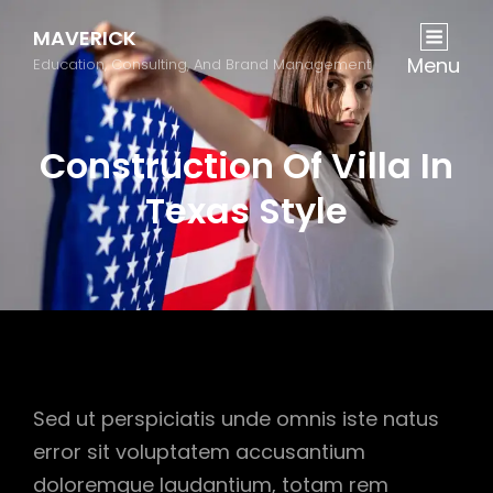
MAVERICK
Menu
Education, Consulting, And Brand Management
Construction Of Villa In
Texas Style
Sed ut perspiciatis unde omnis iste natus
error sit voluptatem accusantium
doloremque laudantium, totam rem